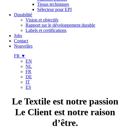
Tissus techniques
Sélecteur pour EPI
Durabilité
Vision et objectifs
Rapport sur le développement durable
Labels et certifications
Jobs
Contact
Nouvelles
FR
▼
EN
NL
FR
DE
IT
ES
Le Textile est notre passion
Le Client est notre raison
d’être.