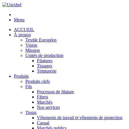
Menu
ACCUEIL
À propos
Textile Européen
Vision
Mission
Unités de production
Filatures
Tissages
Teinturerie
Produits
Produits clefs
Fils
Processus de filature
Fibres
Marchés
Nos services
Tissus
Vêtements de travail et vêtements de protection
Casual
Marchés publics