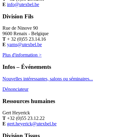
E
info@utexbel.be
Division Fils
Rue de Ninove 90
9600 Renaix - Belgique
T
+ 32 (0)55 23.14.16
E
yarns@utexbel.be
Plus d'information >
Infos – Événements
Nouvelles intéressantes, salons ou séminaires...
Dénonciateur
Ressources humaines
Gert Heyerick
T
+32 (0)55 23.12.22
E
gert.heyerick@utexbel.be
Division Tissus